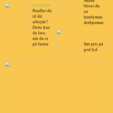
Sådan
NYHEDER
bliver du
Pendler du
en
til dit
handyman
arbejde?
derhjemme
Dette kan
du lave,
18/09/20
22
når du er
Sæt pris på
på farten
god lyd