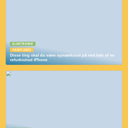
ELEKTRONIK
14/07/2025
Disse ting skal du være opmærksom på ved køb af en
refurbished iPhone