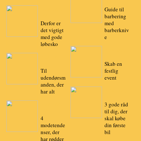
22
Guide til
27/07/20
22
barbering
Derfor er
med
det vigtigt
barberkniv
med gode
e
løbesko
17/05/20
22
16/07/20
22
Skab en
Til
festlig
udendørsm
event
anden, der
har alt
16/05/20
22
3 gode råd
12/07/20
22
til dig, der
4
skal købe
modetende
din første
nser, der
bil
har rødder