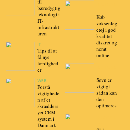
til
08/10/20
bæredygtig
22
teknologi i
Køb
IT-
voksenleg
infrastrukt
etøj i god
uren
kvalitet
diskret og
IT
nemt
Tips til at
online
få nye
færdighed
03/10/20
er
22
Søvn er
WEB
vigtigt –
Forstå
sådan kan
vigtighede
den
n af et
optimeres
skrædders
yet CRM
22/09/20
system i
22
Danmark