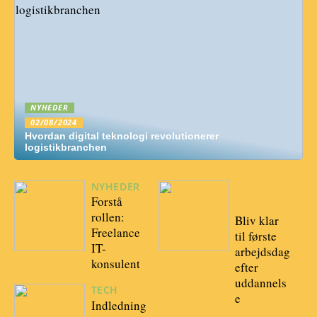
NYHEDER
02/08/2024
Hvordan digital teknologi revolutionerer
logistikbranchen
NYHEDER
15/10/20
Forstå
22
rollen:
Bliv klar
Freelance
til første
IT-
arbejdsdag
konsulent
efter
uddannels
TECH
e
Indledning