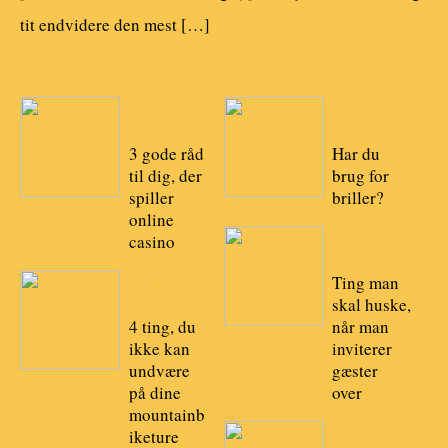
tit endvidere den mest […]
18/08/20
28/06/20
22
22
3 gode råd
Har du
til dig, der
brug for
spiller
briller?
online
casino
24/06/20
22
Ting man
02/08/20
22
skal huske,
4 ting, du
når man
ikke kan
inviterer
undvære
gæster
på dine
over
mountainb
iketure
17/06/20