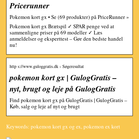
Pricerunner
Pokemon kort gx • Se (69 produkter) på PriceRunner »
Pokemon kort gx Brætspil ✓ SPAR penge ved at
sammenligne priser på 69 modeller ✓ Læs
anmeldelser og eksperttest – Gør den bedste handel
nu!
http s://www.guloggratis.dk › Søgeresultat
pokemon kort gx | GulogGratis –
nyt, brugt og leje på GulogGratis
Find pokemon kort gx på GulogGratis | GulogGratis –
Køb, salg og leje af nyt og brugt
Keywords: pokemon kort gx og ex, pokemon ex kort