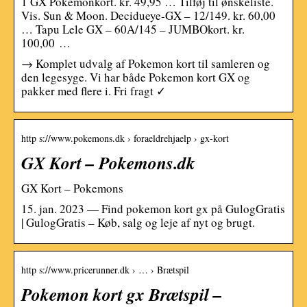
1 GX Pokémonkort. kr. 49,95 … Tilføj til ønskeliste.
Vis. Sun & Moon. Decidueye-GX – 12/149. kr. 60,00
… Tapu Lele GX – 60A/145 – JUMBOkort. kr.
100,00 …
→ Komplet udvalg af Pokemon kort til samleren og
den legesyge. Vi har både Pokemon kort GX og
pakker med flere i. Fri fragt ✓
http s://www.pokemons.dk › foraeldrehjaelp › gx-kort
GX Kort – Pokemons.dk
GX Kort – Pokemons
15. jan. 2023 — Find pokemon kort gx på GulogGratis
| GulogGratis – Køb, salg og leje af nyt og brugt.
http s://www.pricerunner.dk › … › Brætspil
Pokemon kort gx Brætspil –