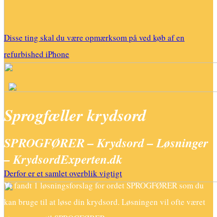
Disse ting skal du være opmærksom på ved køb af en
refurbished iPhone
Sprogfæller krydsord
SPROGFØRER – Krydsord – Løsninger
– KrydsordExperten.dk
Derfor er et samlet overblik vigtigt
Vi fandt 1 løsningsforslag for ordet SPROGFØRER som du
kan bruge til at løse din krydsord. Løsningen vil ofte været