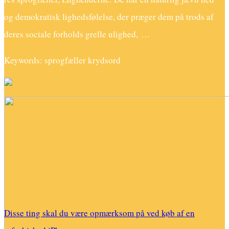
og demokratisk lighedsfølelse, der præger dem på trods af
deres sociale forholds grelle ulighed, …
Keywords: sprogfæller krydsord
Disse ting skal du være opmærksom på ved køb af en