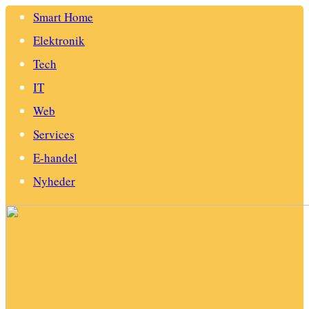
Smart Home
Elektronik
Tech
IT
Web
Services
E-handel
Nyheder