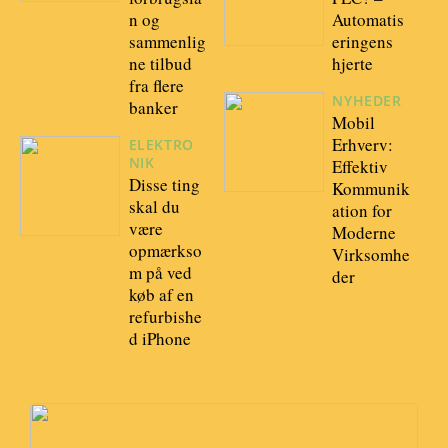
n og
Automatis
sammenlig
eringens
ne tilbud
hjerte
fra flere
NYHEDER
banker
Mobil
Erhverv:
ELEKTRO
NIK
Effektiv
Disse ting
Kommunik
skal du
ation for
være
Moderne
opmærkso
Virksomhe
m på ved
der
køb af en
refurbishe
d iPhone