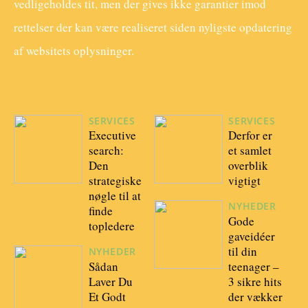
vedligeholdes tit, men der gives ikke garantier imod
rettelser der kan være realiseret siden nyligste opdatering
af websitets oplysninger.
SERVICES
SERVICES
Executive
Derfor er
search:
et samlet
Den
overblik
strategiske
vigtigt
nøgle til at
NYHEDER
finde
Gode
topledere
gaveidéer
til din
NYHEDER
Sådan
teenager –
Laver Du
3 sikre hits
Et Godt
der vækker