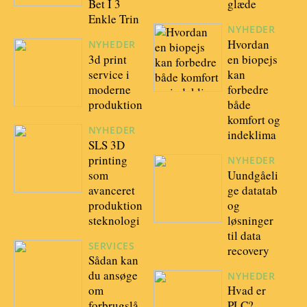
Bet I 3
glæde
Enkle Trin
NYHEDER
Hvordan
NYHEDER
3d print
en biopejs
service i
kan
moderne
forbedre
produktion
både
komfort og
NYHEDER
indeklima
SLS 3D
printing
NYHEDER
som
Uundgåeli
avanceret
ge datatab
produktion
og
steknologi
løsninger
til data
SERVICES
recovery
Sådan kan
du ansøge
NYHEDER
om
Hvad er
forbrugslå
PLC? –