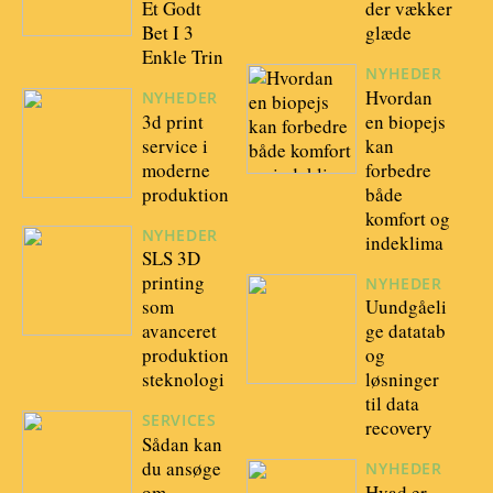
Et Godt
der vækker
Bet I 3
glæde
Enkle Trin
NYHEDER
Hvordan
NYHEDER
3d print
en biopejs
service i
kan
moderne
forbedre
produktion
både
komfort og
NYHEDER
indeklima
SLS 3D
printing
NYHEDER
som
Uundgåeli
avanceret
ge datatab
produktion
og
steknologi
løsninger
til data
SERVICES
recovery
Sådan kan
du ansøge
NYHEDER
om
Hvad er