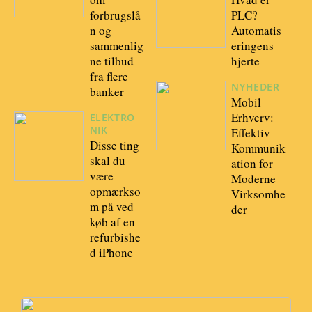
forbrugslå
PLC? –
n og
Automatis
sammenlig
eringens
ne tilbud
hjerte
fra flere
NYHEDER
banker
Mobil
Erhverv:
ELEKTRO
NIK
Effektiv
Disse ting
Kommunik
skal du
ation for
være
Moderne
opmærkso
Virksomhe
m på ved
der
køb af en
refurbishe
d iPhone