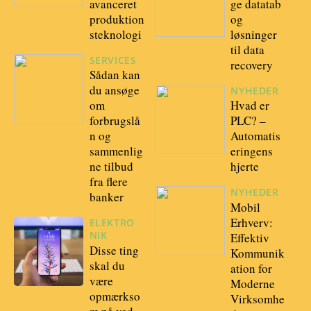
avanceret
ge datatab
produktion
og
steknologi
løsninger
til data
SERVICES
recovery
Sådan kan
du ansøge
NYHEDER
om
Hvad er
forbrugslå
PLC? –
n og
Automatis
sammenlig
eringens
ne tilbud
hjerte
fra flere
NYHEDER
banker
Mobil
Erhverv:
ELEKTRO
NIK
Effektiv
Disse ting
Kommunik
skal du
ation for
være
Moderne
opmærkso
Virksomhe