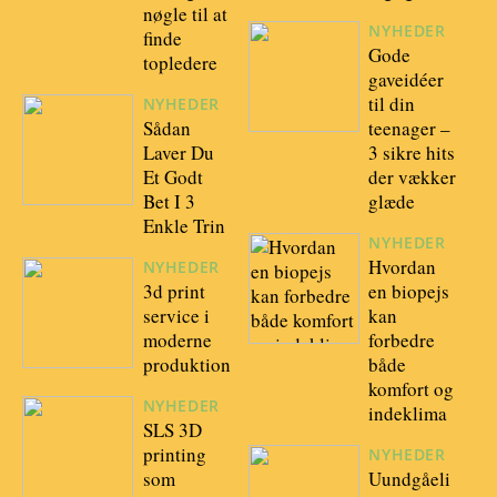
nøgle til at
NYHEDER
finde
Gode
topledere
gaveidéer
til din
NYHEDER
Sådan
teenager –
Laver Du
3 sikre hits
Et Godt
der vækker
Bet I 3
glæde
Enkle Trin
NYHEDER
Hvordan
NYHEDER
3d print
en biopejs
service i
kan
moderne
forbedre
produktion
både
komfort og
NYHEDER
indeklima
SLS 3D
printing
NYHEDER
som
Uundgåeli